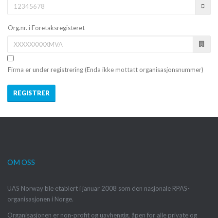
Org.nr. i Foretaksregisteret
Firma er under registrering (Enda ikke mottatt organisasjonsnummer)
REGISTRER
OM OSS
UAS Norway ble etablert i januar 2008 som den nasjonale RPAS-
organisasjonen i Norge.
Organisasjonen er non-profit og uavhengig, åpen for alle private og